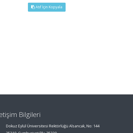
Atıf İçin Kopyala
letişim Bilgileri
Dokuz Eylül Üniversitesi Rektörlüğü Alsancak, No: 144