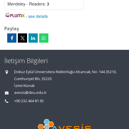
Mendeley - Readers:
3
-
see details
Paylaş
İletişim Bilgileri
Dokuz Eylül Üniversitesi Rektörlüğü Alsancak, No: 144 35210,
Cumhuriyet Blv, 35220
İzmir/Konak
avesis@deu.edu.tr
+90 232 464 81 65