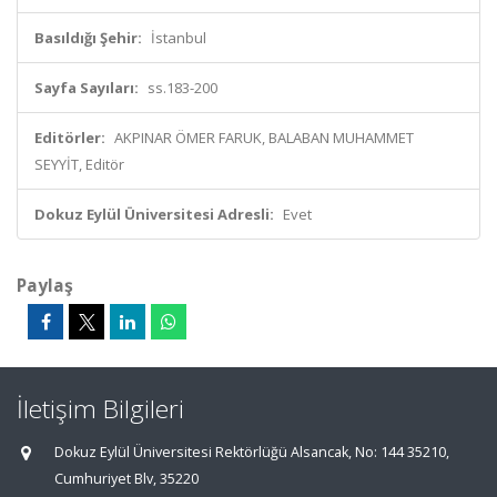
Basıldığı Şehir:
İstanbul
Sayfa Sayıları:
ss.183-200
Editörler:
AKPINAR ÖMER FARUK, BALABAN MUHAMMET
SEYYİT, Editör
Dokuz Eylül Üniversitesi Adresli:
Evet
Paylaş
İletişim Bilgileri
Dokuz Eylül Üniversitesi Rektörlüğü Alsancak, No: 144 35210,
Cumhuriyet Blv, 35220