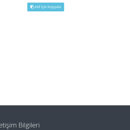
Atıf İçin Kopyala
letişim Bilgileri