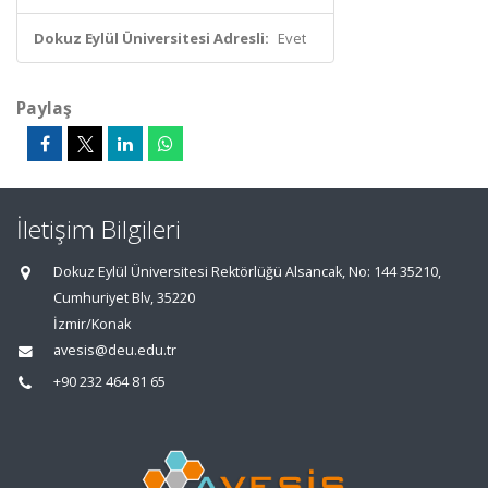
Dokuz Eylül Üniversitesi Adresli:
Evet
Paylaş
İletişim Bilgileri
Dokuz Eylül Üniversitesi Rektörlüğü Alsancak, No: 144 35210,
Cumhuriyet Blv, 35220
İzmir/Konak
avesis@deu.edu.tr
+90 232 464 81 65