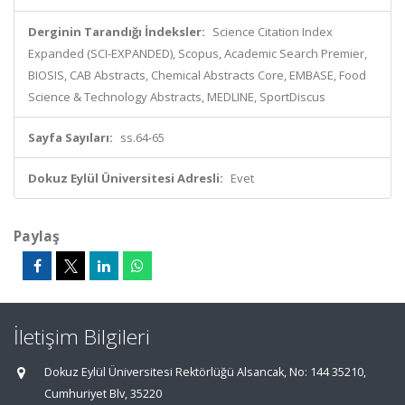
Derginin Tarandığı İndeksler:
Science Citation Index
Expanded (SCI-EXPANDED), Scopus, Academic Search Premier,
BIOSIS, CAB Abstracts, Chemical Abstracts Core, EMBASE, Food
Science & Technology Abstracts, MEDLINE, SportDiscus
Sayfa Sayıları:
ss.64-65
Dokuz Eylül Üniversitesi Adresli:
Evet
Paylaş
İletişim Bilgileri
Dokuz Eylül Üniversitesi Rektörlüğü Alsancak, No: 144 35210,
Cumhuriyet Blv, 35220