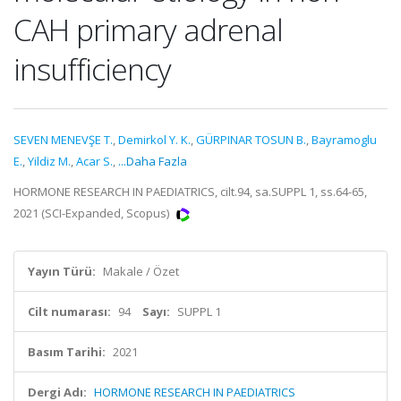
CAH primary adrenal
insufficiency
SEVEN MENEVŞE T.
,
Demirkol Y. K.
,
GÜRPINAR TOSUN B.
,
Bayramoglu
E.
,
Yildiz M.
,
Acar S.
,
...Daha Fazla
HORMONE RESEARCH IN PAEDIATRICS, cilt.94, sa.SUPPL 1, ss.64-65,
2021 (SCI-Expanded, Scopus)
Yayın Türü:
Makale / Özet
Cilt numarası:
94
Sayı:
SUPPL 1
Basım Tarihi:
2021
Dergi Adı:
HORMONE RESEARCH IN PAEDIATRICS