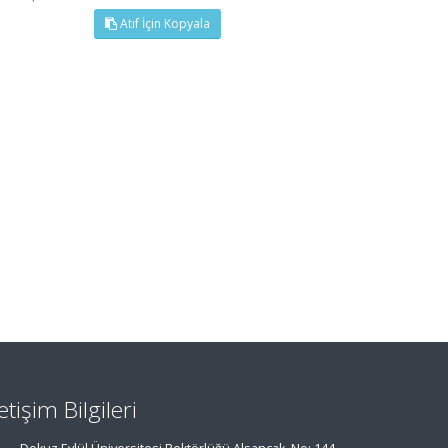
Atıf İçin Kopyala
letişim Bilgileri