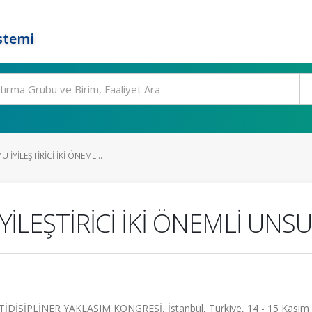
stemi
 İYİLEŞTİRİCİ İKİ ÖNEML...
YİLEŞTİRİCİ İKİ ÖNEMLİ UNS
İSİPLİNER YAKLAŞIM KONGRESİ, İstanbul, Türkiye, 14 - 15 Kasım 