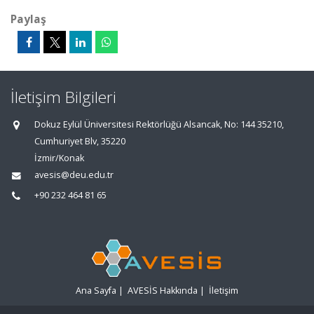
Paylaş
İletişim Bilgileri
Dokuz Eylül Üniversitesi Rektörlüğü Alsancak, No: 144 35210,
Cumhuriyet Blv, 35220
İzmir/Konak
avesis@deu.edu.tr
+90 232 464 81 65
Ana Sayfa
|
AVESİS Hakkında
|
İletişim