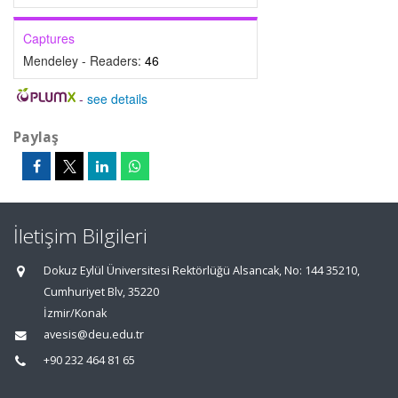
Captures
Mendeley - Readers:
46
-
see details
Paylaş
İletişim Bilgileri
Dokuz Eylül Üniversitesi Rektörlüğü Alsancak, No: 144 35210,
Cumhuriyet Blv, 35220
İzmir/Konak
avesis@deu.edu.tr
+90 232 464 81 65