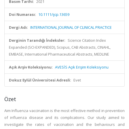
Basım Tarihi:
2021
Doi Numarası:
10.1111/ijcp.13659
Dergi Adı:
INTERNATIONAL JOURNAL OF CLINICAL PRACTICE
Derginin Tarandığı İndeksler:
Science Citation Index
Expanded (SCI-EXPANDED), Scopus, CAB Abstracts, CINAHL,
EMBASE, International Pharmaceutical Abstracts, MEDLINE
Açık Arşiv Koleksiyonu:
AVESİS Açık Erişim Koleksiyonu
Dokuz Eylül Üniversitesi Adresli:
Evet
Özet
Aim Influenza vaccination is the most effective method in prevention
of influenza disease and its complications. Our study aimed to
investigate the rates of vaccination and the behaviours and