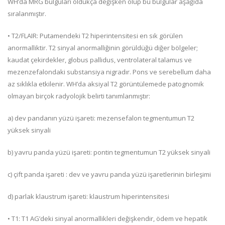
WH’da MRG bulguları oldukça değişken olup bu bulgular aşağıda
sıralanmıştır.
• T2/FLAIR: Putamendeki T2 hiperintensitesi en sık görülen
anormalliktir. T2 sinyal anormalliğinin görüldüğü diğer bölgeler;
kaudat çekirdekler, globus pallidus, ventrolateral talamus ve
mezenzefalondaki substansiya nigradır. Pons ve serebellum daha
az sıklıkla etkilenir. WH’da aksiyal T2 görüntülemede patognomik
olmayan birçok radyolojik belirti tanımlanmıştır:
a) dev pandanın yüzü işareti: mezensefalon tegmentumun T2
yüksek sinyali
b) yavru panda yüzü işareti: pontin tegmentumun T2 yüksek sinyali
c) çift panda işareti : dev ve yavru panda yüzü işaretlerinin birleşimi
d) parlak klaustrum işareti: klaustrum hiperintensitesi
• T1: T1 AG’deki sinyal anormallikleri değişkendir, ödem ve hepatik