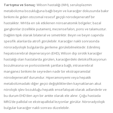
Tartışma ve Sonuç:
Wilson hastalığı (WH), seruloplazmin
metabolizma bozukluğuna bağlı beyin ve karaciğer dokusunda bakır
birikimi ile giden otozomal resesif geçişli nörodejeneratif bir
hastalıktır. WH’da en sık etkilenen nöroanatomik bölgeler; bazal
ganglionlar (özellikle putamen), mezensefalon, pons ve talamustur.
Dağılım tipik olarak bilateral ve simetriktir. Beyin ve beyin sapında
spesifik alanlarda atrofi görülebilir. Karaciğer nakli sonrasında
nöroradyolojik bulgularda gerileme görülebilmektedir. Edinilmiş
hepatoserebral dejenerasyon (EHD), Wilson dışı sirotik karaciğer
hastalığı olan hastalarda görülen, karaciğerdeki detoksifikasyonun
bozulmasına ve portosistemik şantlara bağlı, intraserebral
manganez birikimi ile seyreden nadir bir ekstrapiramidal
nörodejeneratif durumdur. Hiperamonyemi veya hepatik
metabolizmadaki diğer geçici değişikliklerden kaynaklanan akut
nörolojik işlev bozukluğu hepatik ensefalopati olarak adlandırılır ve
bu durum EHD’den ayrı bir antite olarak ele alınır. Çoğu hastada
MRG’de pallidal ve ekstrapallidal lezyonlar görülür. Nöroradyolojik
bulgular karaciğer nakli sonrası düzelebilir.