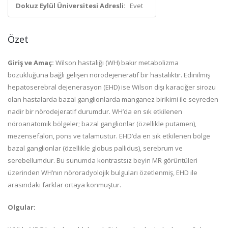
Dokuz Eylül Üniversitesi Adresli:
Evet
Özet
Giriş ve Amaç:
Wilson hastalığı (WH) bakır metabolizma
bozukluğuna bağlı gelişen nörodejeneratif bir hastalıktır. Edinilmiş
hepatoserebral dejenerasyon (EHD) ise Wilson dışı karaciğer sirozu
olan hastalarda bazal ganglionlarda manganez birikimi ile seyreden
nadir bir nörodejeratif durumdur. WH’da en sık etkilenen
nöroanatomik bölgeler; bazal ganglionlar (özellikle putamen),
mezensefalon, pons ve talamustur. EHD’da en sık etkilenen bölge
bazal ganglionlar (özellikle globus pallidus), serebrum ve
serebellumdur. Bu sunumda kontrastsız beyin MR görüntüleri
üzerinden WH’nın nöroradyolojik bulguları özetlenmiş, EHD ile
arasındaki farklar ortaya konmuştur.
Olgular: