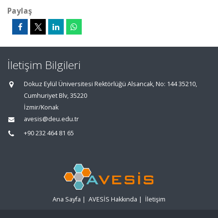
Paylaş
İletişim Bilgileri
Dokuz Eylül Üniversitesi Rektörlüğü Alsancak, No: 144 35210,
Cumhuriyet Blv, 35220
İzmir/Konak
avesis@deu.edu.tr
+90 232 464 81 65
Ana Sayfa
|
AVESİS Hakkında
|
İletişim