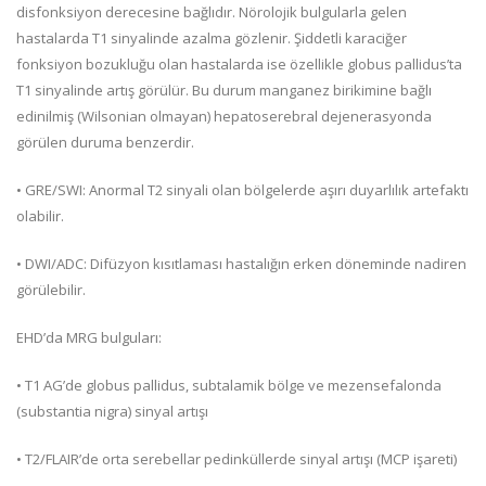
disfonksiyon derecesine bağlıdır. Nörolojik bulgularla gelen
hastalarda T1 sinyalinde azalma gözlenir. Şiddetli karaciğer
fonksiyon bozukluğu olan hastalarda ise özellikle globus pallidus’ta
T1 sinyalinde artış görülür. Bu durum manganez birikimine bağlı
edinilmiş (Wilsonian olmayan) hepatoserebral dejenerasyonda
görülen duruma benzerdir.
• GRE/SWI: Anormal T2 sinyali olan bölgelerde aşırı duyarlılık artefaktı
olabilir.
• DWI/ADC: Difüzyon kısıtlaması hastalığın erken döneminde nadiren
görülebilir.
EHD’da MRG bulguları:
• T1 AG’de globus pallidus, subtalamik bölge ve mezensefalonda
(substantia nigra) sinyal artışı
• T2/FLAIR’de orta serebellar pedinküllerde sinyal artışı (MCP işareti)