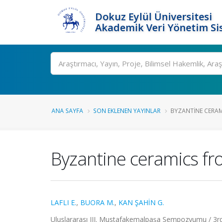
Dokuz Eylül Üniversitesi
Akademik Veri Yönetim Si
Ara
ANA SAYFA
SON EKLENEN YAYINLAR
BYZANTINE CERAM
Byzantine ceramics f
LAFLI E.
,
BUORA M.
,
KAN ŞAHİN G.
Uluslararası III. Mustafakemalpaşa Sempozyumu / 3r