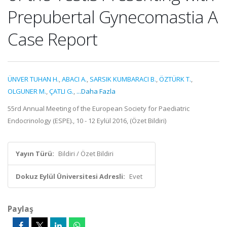
Prepubertal Gynecomastia A
Case Report
ÜNVER TUHAN H.
,
ABACI A.
,
SARSIK KUMBARACI B.
,
ÖZTÜRK T.
,
OLGUNER M.
,
ÇATLI G.
,
...Daha Fazla
55rd Annual Meeting of the European Society for Paediatric
Endocrinology (ESPE)., 10 - 12 Eylül 2016, (Özet Bildiri)
Yayın Türü:
Bildiri / Özet Bildiri
Dokuz Eylül Üniversitesi Adresli:
Evet
Paylaş