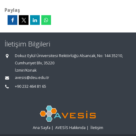
Paylaş
İletişim Bilgileri
Dokuz Eylül Üniversitesi Rektörlüğü Alsancak, No: 144 35210,
Cumhuriyet Blv, 35220
İzmir/Konak
avesis@deu.edu.tr
+90 232 464 81 65
Ana Sayfa
|
AVESİS Hakkında
|
İletişim