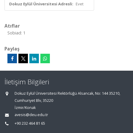
Dokuz Eylül Üniversitesi Adresli:
Evet
Atıflar
Sobiad: 1
Paylaş
İletişim Bilgileri
Dokuz Eylül Üniversitesi Rektörlüğü Alsancak, No: 144 35210,
Cumhuriyet Blv, 35220
İzmir/Konak
avesis@deu.edu.tr
+90 232 464 81 65