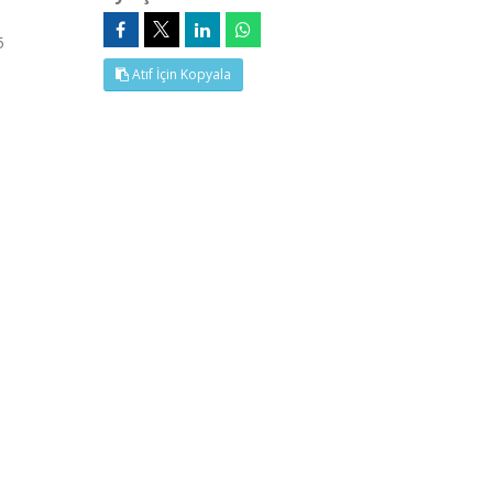
5
Atıf İçin Kopyala