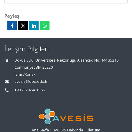
Paylaş
İletişim Bilgileri
Dokuz Eylül Üniversitesi Rektörlüğü Alsancak, No: 144 35210,
Cumhuriyet Blv, 35220
İzmir/Konak
avesis@deu.edu.tr
+90 232 464 81 65
Ana Sayfa
|
AVESİS Hakkında
|
İletişim