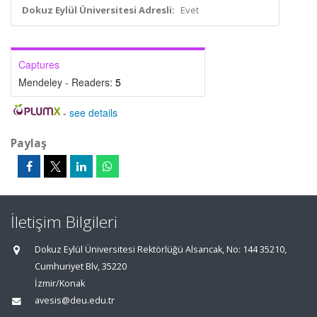
Dokuz Eylül Üniversitesi Adresli:
Evet
Captures
Mendeley - Readers:
5
-
see details
Paylaş
İletişim Bilgileri
Dokuz Eylül Üniversitesi Rektörlüğü Alsancak, No: 144 35210,
Cumhuriyet Blv, 35220
İzmir/Konak
avesis@deu.edu.tr