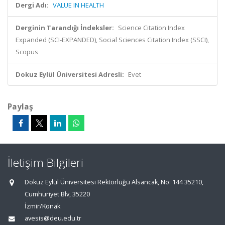
Dergi Adı:
VALUE IN HEALTH
Derginin Tarandığı İndeksler:
Science Citation Index
Expanded (SCI-EXPANDED), Social Sciences Citation Index (SSCI),
Scopus
Dokuz Eylül Üniversitesi Adresli:
Evet
Paylaş
İletişim Bilgileri
Dokuz Eylül Üniversitesi Rektörlüğü Alsancak, No: 144 35210,
Cumhuriyet Blv, 35220
İzmir/Konak
avesis@deu.edu.tr