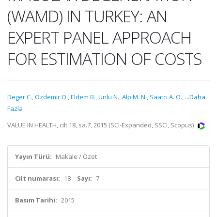
(WAMD) IN TURKEY: AN
EXPERT PANEL APPROACH
FOR ESTIMATION OF COSTS
Deger C.
,
Ozdemir O.
,
Eldem B.
,
Unlu N.
,
Alp M. N.
,
Saatci A. O.
,
...Daha
Fazla
VALUE IN HEALTH, cilt.18, sa.7, 2015 (SCI-Expanded, SSCI, Scopus)
Yayın Türü:
Makale / Özet
Cilt numarası:
18
Sayı:
7
Basım Tarihi:
2015