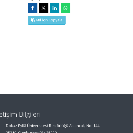
Atıf İçin Kopyala
letişim Bilgileri
Dokuz Eylül Üniversitesi Rektörlüğü Alsancak, No: 144
35210, Cumhuriyet Blv, 35220