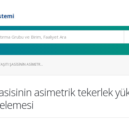
stemi
AŞITI ŞASISININ ASIMETR...
şasisinin asimetrik tekerlek yü
celemesi