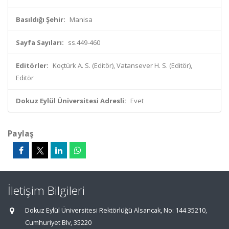
Basıldığı Şehir:
Manisa
Sayfa Sayıları:
ss.449-460
Editörler:
Koçtürk A. S. (Editör), Vatansever H. S. (Editör),
Editör
Dokuz Eylül Üniversitesi Adresli:
Evet
Paylaş
İletişim Bilgileri
Dokuz Eylül Üniversitesi Rektörlüğü Alsancak, No: 144 35210,
Cumhuriyet Blv, 35220