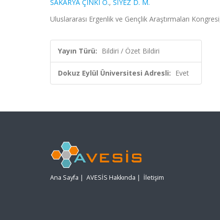
SAKARYA ÇINKI Ö.
,
SİYEZ D. M.
Uluslararası Ergenlik ve Gençlik Araştırmaları Kongresi
Yayın Türü:
Bildiri / Özet Bildiri
Dokuz Eylül Üniversitesi Adresli:
Evet
Ana Sayfa
|
AVESİS Hakkında
|
İletişim