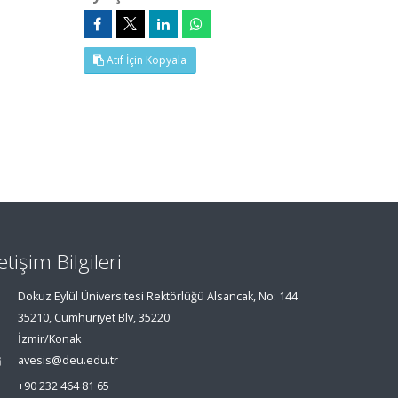
Atıf İçin Kopyala
letişim Bilgileri
Dokuz Eylül Üniversitesi Rektörlüğü Alsancak, No: 144
35210, Cumhuriyet Blv, 35220
İzmir/Konak
avesis@deu.edu.tr
+90 232 464 81 65