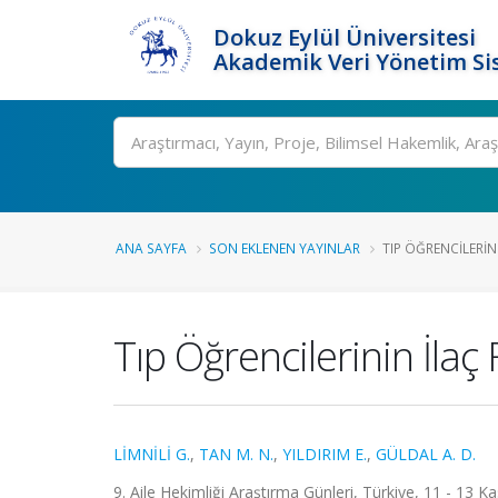
Dokuz Eylül Üniversitesi
Akademik Veri Yönetim Si
Ara
ANA SAYFA
SON EKLENEN YAYINLAR
TIP ÖĞRENCILERINI
Tıp Öğrencilerinin İlaç 
LİMNİLİ G.
,
TAN M. N.
,
YILDIRIM E.
,
GÜLDAL A. D.
9. Aile Hekimliği Araştırma Günleri, Türkiye, 11 - 13 