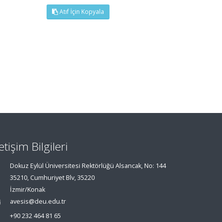
Atıf İçin Kopyala
letişim Bilgileri
Dokuz Eylül Üniversitesi Rektörlüğü Alsancak, No: 144
35210, Cumhuriyet Blv, 35220
İzmir/Konak
avesis@deu.edu.tr
+90 232 464 81 65