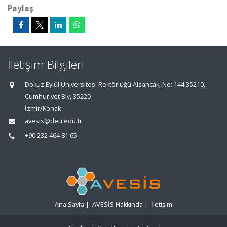
Paylaş
İletişim Bilgileri
Dokuz Eylül Üniversitesi Rektörlüğü Alsancak, No: 144 35210,
Cumhuriyet Blv, 35220
İzmir/Konak
avesis@deu.edu.tr
+90 232 464 81 65
Ana Sayfa
|
AVESİS Hakkında
|
İletişim