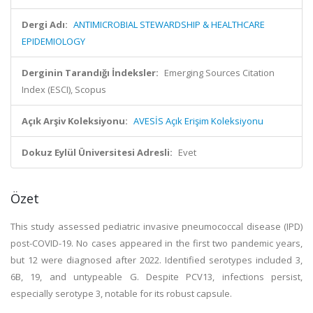
Dergi Adı:
ANTIMICROBIAL STEWARDSHIP & HEALTHCARE
EPIDEMIOLOGY
Derginin Tarandığı İndeksler:
Emerging Sources Citation
Index (ESCI), Scopus
Açık Arşiv Koleksiyonu:
AVESİS Açık Erişim Koleksiyonu
Dokuz Eylül Üniversitesi Adresli:
Evet
Özet
This study assessed pediatric invasive pneumococcal disease (IPD)
post-COVID-19. No cases appeared in the first two pandemic years,
but 12 were diagnosed after 2022. Identified serotypes included 3,
6B, 19, and untypeable G. Despite PCV13, infections persist,
especially serotype 3, notable for its robust capsule.