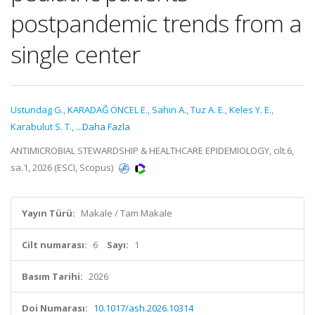
postpandemic trends from a
single center
Ustundag G.
,
KARADAĞ ÖNCEL E.
,
Sahin A.
,
Tuz A. E.
,
Keles Y. E.
,
Karabulut S. T.
,
...Daha Fazla
ANTIMICROBIAL STEWARDSHIP & HEALTHCARE EPIDEMIOLOGY, cilt.6,
sa.1, 2026 (ESCI, Scopus)
Yayın Türü:
Makale / Tam Makale
Cilt numarası:
6
Sayı:
1
Basım Tarihi:
2026
Doi Numarası:
10.1017/ash.2026.10314