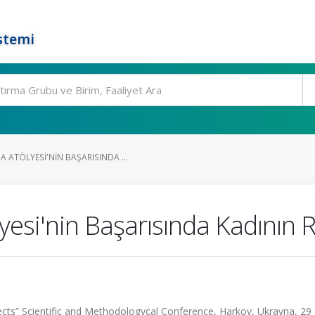
stemi
ATÖLYESI'NIN BAŞARISINDA ...
si'nin Başarısında Kadının R
spects” Scientific and Methodologycal Conference, Harkov, Ukrayna, 29