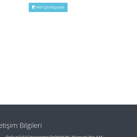
Atıf İçin Kopyala
letişim Bilgileri