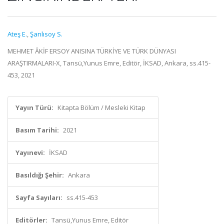
Ateş E.
,
Şanlısoy S.
MEHMET ÂKİF ERSOY ANISINA TÜRKİYE VE TÜRK DÜNYASI
ARAŞTIRMALARI-X, Tansü,Yunus Emre, Editör, İKSAD, Ankara, ss.415-
453, 2021
Yayın Türü:
Kitapta Bölüm / Mesleki Kitap
Basım Tarihi:
2021
Yayınevi:
İKSAD
Basıldığı Şehir:
Ankara
Sayfa Sayıları:
ss.415-453
Editörler:
Tansü,Yunus Emre, Editör