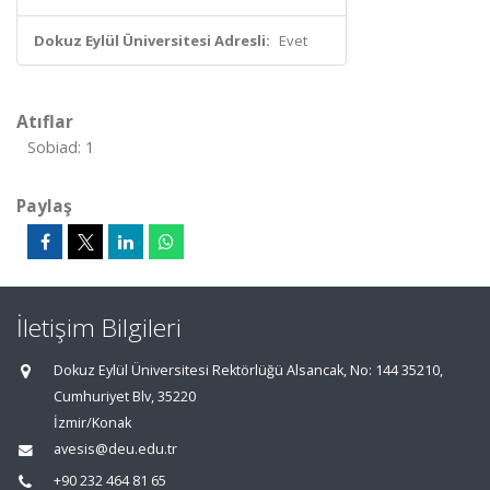
Dokuz Eylül Üniversitesi Adresli:
Evet
Atıflar
Sobiad: 1
Paylaş
İletişim Bilgileri
Dokuz Eylül Üniversitesi Rektörlüğü Alsancak, No: 144 35210,
Cumhuriyet Blv, 35220
İzmir/Konak
avesis@deu.edu.tr
+90 232 464 81 65