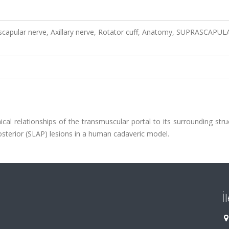
scapular nerve, Axillary nerve, Rotator cuff, Anatomy, SUPRASCAPUL
cal relationships of the transmuscular portal to its surrounding stru
osterior (SLAP) lesions in a human cadaveric model.
İ