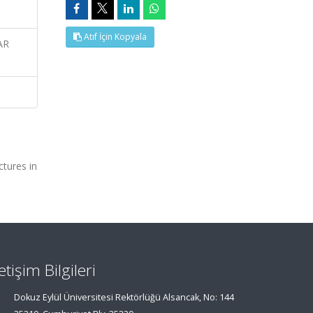
Atıf İçin Kopyala
AR
ctures in
letişim Bilgileri
Dokuz Eylül Üniversitesi Rektörlüğü Alsancak, No: 144