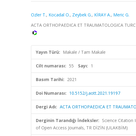
Ozler T.
,
Kocadal O.
,
Zeybek G.
,
KİRAY A.
,
Meric G.
ACTA ORTHOPAEDICA ET TRAUMATOLOGICA TURCICA, ci
Yayın Türü:
Makale / Tam Makale
Cilt numarası:
55
Sayı:
1
Basım Tarihi:
2021
Doi Numarası:
10.5152/j.aott.2021.19197
Dergi Adı:
ACTA ORTHOPAEDICA ET TRAUMATO
Derginin Tarandığı İndeksler:
Science Citatio
of Open Access Journals, TR DİZİN (ULAKBİM)