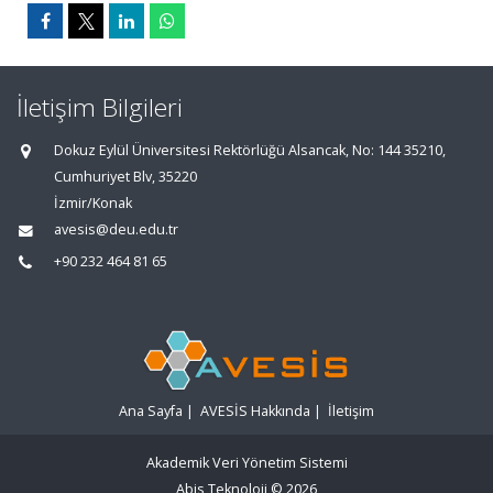
İletişim Bilgileri
Dokuz Eylül Üniversitesi Rektörlüğü Alsancak, No: 144 35210,
Cumhuriyet Blv, 35220
İzmir/Konak
avesis@deu.edu.tr
+90 232 464 81 65
Ana Sayfa
|
AVESİS Hakkında
|
İletişim
Akademik Veri Yönetim Sistemi
Abis Teknoloji
© 2026