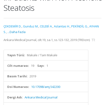
Steatosis
ÇEKDEMİR D.
,
Gunduz M.
,
CELEBİ A.
,
Aslantas H.
,
PEKİNDİL G.
,
AYHAN
S.
,
...Daha Fazla
Ankara Medical Journal, cilt.19, sa.1, ss.123-132, 2019 (TRDizin)
Yayın Türü:
Makale / Tam Makale
Cilt numarası:
19
Sayı:
1
Basım Tarihi:
2019
Doi Numarası:
10.17098/amj.542200
Dergi Adı:
Ankara Medical Journal