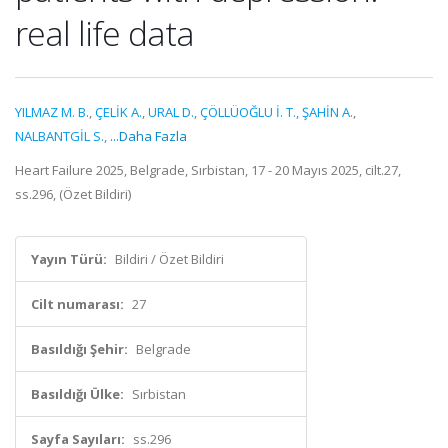
real life data
YILMAZ M. B.
,
ÇELİK A.
,
URAL D.
,
ÇÖLLÜOĞLU İ. T.
,
ŞAHİN A.
,
NALBANTGİL S.
,
...Daha Fazla
Heart Failure 2025, Belgrade, Sırbistan, 17 - 20 Mayıs 2025, cilt.27,
ss.296, (Özet Bildiri)
Yayın Türü:
Bildiri / Özet Bildiri
Cilt numarası:
27
Basıldığı Şehir:
Belgrade
Basıldığı Ülke:
Sırbistan
Sayfa Sayıları:
ss.296