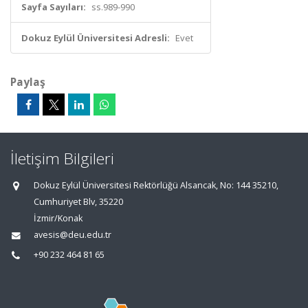
Sayfa Sayıları:
ss.989-990
Dokuz Eylül Üniversitesi Adresli:
Evet
Paylaş
İletişim Bilgileri
Dokuz Eylül Üniversitesi Rektörlüğü Alsancak, No: 144 35210,
Cumhuriyet Blv, 35220
İzmir/Konak
avesis@deu.edu.tr
+90 232 464 81 65