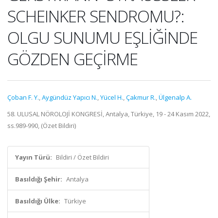
SCHEINKER SENDROMU?:
OLGU SUNUMU EŞLİĞİNDE
GÖZDEN GEÇİRME
Çoban F. Y.
,
Aygündüz Yapıcı N.
,
Yücel H.
,
Çakmur R.
,
Ülgenalp A.
58. ULUSAL NÖROLOJİ KONGRESİ, Antalya, Türkiye, 19 - 24 Kasım 2022,
ss.989-990, (Özet Bildiri)
Yayın Türü:
Bildiri / Özet Bildiri
Basıldığı Şehir:
Antalya
Basıldığı Ülke:
Türkiye