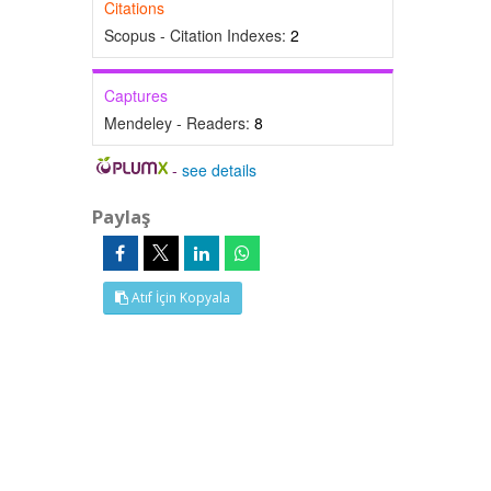
Citations
Scopus - Citation Indexes:
2
Captures
Mendeley - Readers:
8
-
see details
Paylaş
Atıf İçin Kopyala