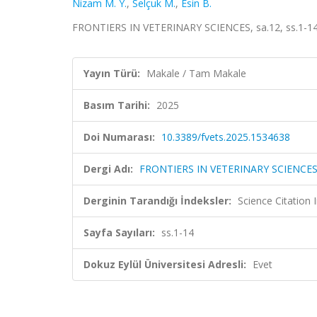
Nizam M. Y.
,
Selçuk M.
,
Esin B.
FRONTIERS IN VETERINARY SCIENCES, sa.12, ss.1-14
Yayın Türü:
Makale / Tam Makale
Basım Tarihi:
2025
Doi Numarası:
10.3389/fvets.2025.1534638
Dergi Adı:
FRONTIERS IN VETERINARY SCIENCE
Derginin Tarandığı İndeksler:
Science Citatio
Sayfa Sayıları:
ss.1-14
Dokuz Eylül Üniversitesi Adresli:
Evet