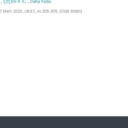
.
,
ÇEÇEN R. E.
,
...Daha Fazla
m 2020, cilt.67, ss.308-309, (Özet Bildiri)