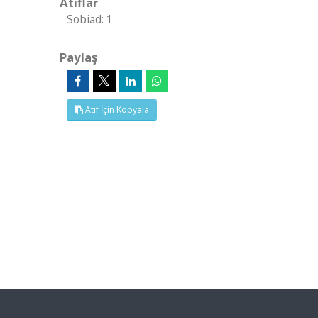
Atıflar
Sobiad: 1
Paylaş
Atıf İçin Kopyala