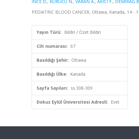
İNCE D.
,
KURUCU N.
,
VARAN A.
,
AKICI F.
,
DEMİRAĞ B
PEDIATRIC BLOOD CANCER, Ottawa, Kanada, 14 - 17 Eki
Yayın Türü:
Bildiri / Özet Bildiri
Cilt numarası:
67
Basıldığı Şehir:
Ottawa
Basıldığı Ülke:
Kanada
Sayfa Sayıları:
ss.308-309
Dokuz Eylül Üniversitesi Adresli:
Evet