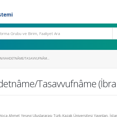
stemi
ÎN/VAHDETNÂME/TASAVVUFNÂM...
hdetnâme/Tasavvufnâme (İbra
Hoca Ahmet Yesevi Uluslararası Türk-Kazak Üniversitesi Yayınları, İsta