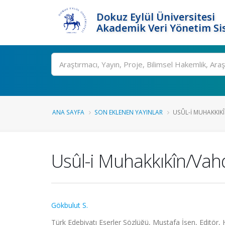
Dokuz Eylül Üniversitesi
Akademik Veri Yönetim Si
Ara
ANA SAYFA
SON EKLENEN YAYINLAR
USÛL-I MUHAKKIK
Usûl-i Muhakkıkîn/Va
Gökbulut S.
Türk Edebiyatı Eserler Sözlüğü, Mustafa İsen, Editör, 