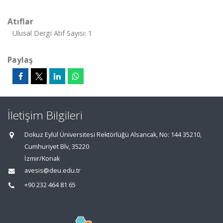
Atıflar
Ulusal Dergi Atıf Sayısı: 1
Paylaş
İletişim Bilgileri
Dokuz Eylül Üniversitesi Rektörlüğü Alsancak, No: 144 35210,
Cumhuriyet Blv, 35220
İzmir/Konak
avesis@deu.edu.tr
+90 232 464 81 65