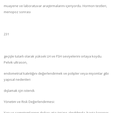
muayene ve laboratuvar araştırmalarını içeriyordu. Hormon testleri,
menopoz sonrası
231
geçişle tutarlı olarak yüksek LH ve FSH seviyelerini ortaya koydu.
Pelvik ultrason,
endometrial kalınlığını değerlendirmek ve polipler veya miyomlar gibi
yapısal nedenleri
dışlamak için istendi.
Yönetim ve Risk Değerlendirmesi:
Yaşı ve semptomlarının doğası göz önüne alındığında, hasta koroner