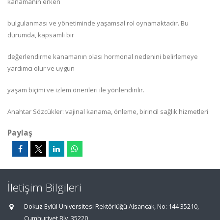
kanamanın erken
bulgulanması ve yönetiminde yaşamsal rol oynamaktadır. Bu
durumda, kapsamlı bir
değerlendirme kanamanın olası hormonal nedenini belirlemeye
yardımcı olur ve uygun
yaşam biçimi ve izlem önerileri ile yönlendirilir.
Anahtar Sözcükler: vajinal kanama, önleme, birincil sağlık hizmetleri
Paylaş
İletişim Bilgileri
Dokuz Eylül Üniversitesi Rektörlüğü Alsancak, No: 144 35210,
Cumhuriyet Blv, 35220