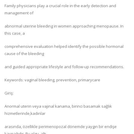
Family physicians play a crucial role in the early detection and
management of
abnormal uterine bleeding in women approaching menopause. In
this case, a
comprehensive evaluation helped identify the possible hormonal
cause of the bleeding
and guided appropriate lifestyle and follow-up recommendations.
Keywords: vaginal bleeding, prevention, primarycare
Giriş:
Anormal uterin veya vajinal kanama, birinci basamak sağlık
hizmetlerinde,kadınlar
arasında, özellikle perimenopozal dönemde yaygın bir endişe
kaynağıdır. Bu olgu, altı