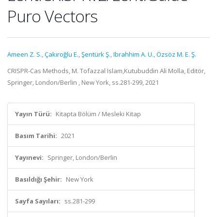
Puro Vectors
Ameen Z. S.
,
Çakıroğlu E.
,
Şentürk Ş.
,
Ibrahhim A. U.
,
Özsöz M. E. Ş.
CRISPR-Cas Methods, M. Tofazzal Islam,Kutubuddin Ali Molla, Editör,
Springer, London/Berlin , New York, ss.281-299, 2021
Yayın Türü:
Kitapta Bölüm / Mesleki Kitap
Basım Tarihi:
2021
Yayınevi:
Springer, London/Berlin
Basıldığı Şehir:
New York
Sayfa Sayıları:
ss.281-299