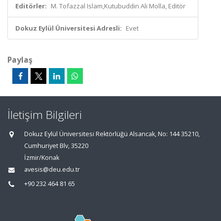
Editörler:
M. Tofazzal Islam,Kutubuddin Ali Molla, Editör
Dokuz Eylül Üniversitesi Adresli:
Evet
Paylaş
İletişim Bilgileri
Dokuz Eylül Üniversitesi Rektörlüğü Alsancak, No: 144 35210,
Cumhuriyet Blv, 35220
İzmir/Konak
avesis@deu.edu.tr
+90 232 464 81 65