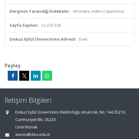
Derginin Tarandığı İndeksler:
Art Index, Index Copernicus
Sayfa Sayıları:
ss.225-238
Dokuz Eylül Üniversitesi Adresli:
Evet
Paylaş
İletişim Bilgileri
Dokuz Eylül Üniversitesi Rektörlüğü Alsancak, No: 144 35210,
Cumhuriyet Blv, 35220
İzmir/Konak
avesis@deu.edu.tr