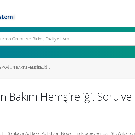
stemi
E YOĞUN BAKIM HEMŞIRELIĞ...
n Bakım Hemşireliği. Soru ve 
II., Sarıkaya A. Baksi A, Editör, Nobel Tıp Kitabevleri Ltd. Şti, Ankara,