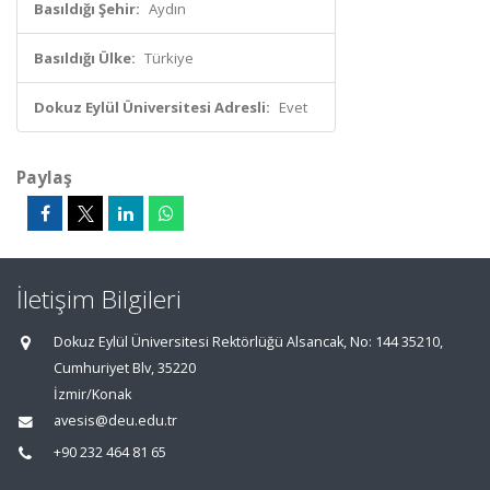
Basıldığı Şehir:
Aydın
Basıldığı Ülke:
Türkiye
Dokuz Eylül Üniversitesi Adresli:
Evet
Paylaş
İletişim Bilgileri
Dokuz Eylül Üniversitesi Rektörlüğü Alsancak, No: 144 35210,
Cumhuriyet Blv, 35220
İzmir/Konak
avesis@deu.edu.tr
+90 232 464 81 65