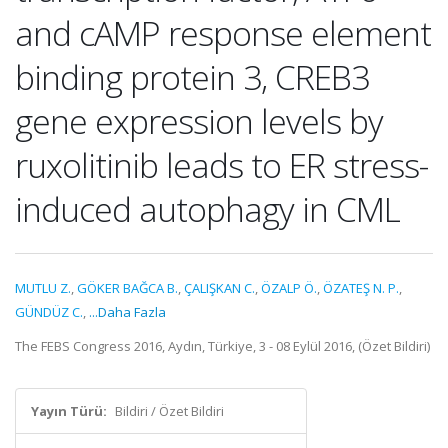
and cAMP response element
binding protein 3, CREB3
gene expression levels by
ruxolitinib leads to ER stress-
induced autophagy in CML
MUTLU Z.
,
GÖKER BAĞCA B.
,
ÇALIŞKAN C.
,
ÖZALP Ö.
,
ÖZATEŞ N. P.
,
GÜNDÜZ C.
,
...Daha Fazla
The FEBS Congress 2016, Aydın, Türkiye, 3 - 08 Eylül 2016, (Özet Bildiri)
Yayın Türü:
Bildiri / Özet Bildiri