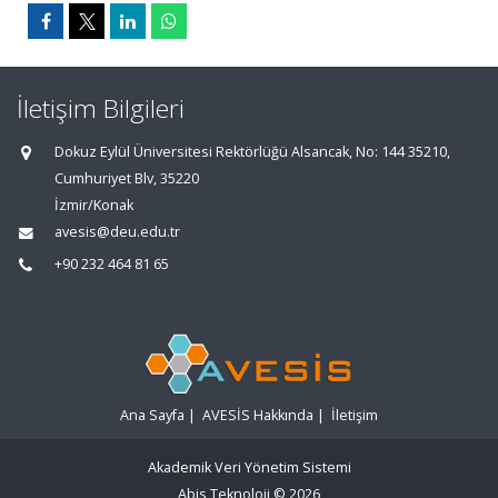
İletişim Bilgileri
Dokuz Eylül Üniversitesi Rektörlüğü Alsancak, No: 144 35210,
Cumhuriyet Blv, 35220
İzmir/Konak
avesis@deu.edu.tr
+90 232 464 81 65
Ana Sayfa
|
AVESİS Hakkında
|
İletişim
Akademik Veri Yönetim Sistemi
Abis Teknoloji
© 2026