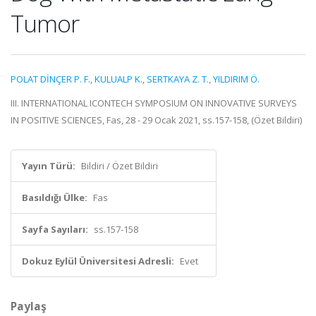
Tumor
POLAT DİNÇER P. F.
,
KULUALP K.
,
SERTKAYA Z. T.
,
YILDIRIM Ö.
III. INTERNATIONAL ICONTECH SYMPOSIUM ON INNOVATIVE SURVEYS
IN POSITIVE SCIENCES, Fas, 28 - 29 Ocak 2021, ss.157-158, (Özet Bildiri)
Yayın Türü:
Bildiri / Özet Bildiri
Basıldığı Ülke:
Fas
Sayfa Sayıları:
ss.157-158
Dokuz Eylül Üniversitesi Adresli:
Evet
Paylaş