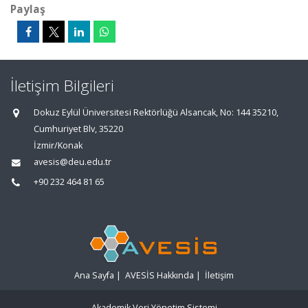
Paylaş
İletişim Bilgileri
Dokuz Eylül Üniversitesi Rektörlüğü Alsancak, No: 144 35210,
Cumhuriyet Blv, 35220
İzmir/Konak
avesis@deu.edu.tr
+90 232 464 81 65
Ana Sayfa
|
AVESİS Hakkında
|
İletişim
Akademik Veri Yönetim Sistemi