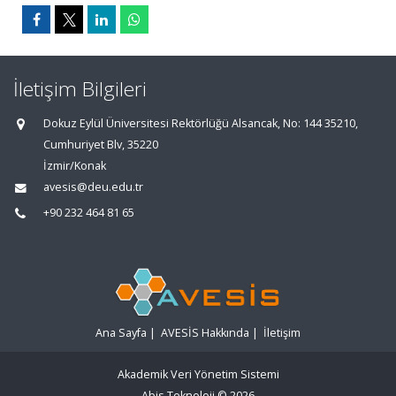
İletişim Bilgileri
Dokuz Eylül Üniversitesi Rektörlüğü Alsancak, No: 144 35210,
Cumhuriyet Blv, 35220
İzmir/Konak
avesis@deu.edu.tr
+90 232 464 81 65
Ana Sayfa
|
AVESİS Hakkında
|
İletişim
Akademik Veri Yönetim Sistemi
Abis Teknoloji
© 2026