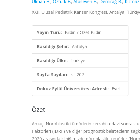
Ulman H.
,
Öztürk E.
,
Ataseven E.
,
Demirağ B.
,
Kızmaz
XXII. Ulusal Pediatrik Kanser Kongresi, Antalya, Türkiye
Yayın Türü:
Bildiri / Özet Bildiri
Basıldığı Şehir:
Antalya
Basıldığı Ülke:
Türkiye
Sayfa Sayıları:
ss.207
Dokuz Eylül Üniversitesi Adresli:
Evet
Özet
Amaç: Nöroblastik tümörlerin cerrahi tedavi sonrası
Faktörleri (IDRF) ve diğer prognostik belirteçlerin sa
2020 arasında kliniğimizde nöroblastik tümörler (N