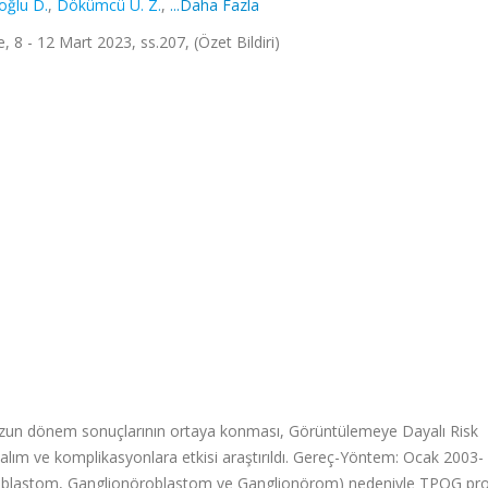
oğlu D.
,
Dökümcü Ü. Z.
,
...Daha Fazla
, 8 - 12 Mart 2023, ss.207, (Özet Bildiri)
 uzun dönem sonuçlarının ortaya konması, Görüntülemeye Dayalı Risk
ğkalım ve komplikasyonlara etkisi araştırıldı. Gereç-Yöntem: Ocak 2003-
öroblastom, Ganglionöroblastom ve Ganglionörom) nedeniyle TPOG pr