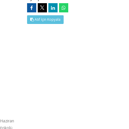
Atıf İçin Kopyala
 Haziran
otokolü