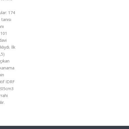
ular: 174
tanısı
anı
 101
davi
ıydı. İlk
,5)
 çıkan
f kanama
nin
atif IDRF
 >205cm3
rrahi
ir.