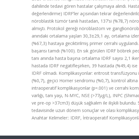
dahilinde tedavi gören hastalar çalışmaya alındı. Hasta
değerlendirme) IDRF’ler açısından tekrar değerlendirildi
nöroblastik tümör tanılı hastadan, 137’si (%78,7) nö
almıştı. Protokol gereği nöroblastom ve ganglionörobla
anındaki ortalama yaşları 30,3±29,1 ay, ortalama izlem
(%67,3) hastaya geciktirilmiş primer cerrahi uygulandı
başarısı tamdı (%100). En sık görülen IDRF böbrek pedikü
tanı anında hasta başına ortalama IDRF sayısı 2,1 ike
hastada IDRF negatifleşirken, 39 hastada (%49,4) ise 
IDRF olmadı. Komplikasyonlar: eritrosit transfüzyonu i
(%0,7), geçici Horner sendromu (%0,7), kontrol altına 
intraoperatif komplikasyonlar (p=.001) ve cerrahi kompl
varlığı, tanı yaşı, N-MYC, NSE (>77μg/L), INPC (Shima
ve pre-op >37cm3) düşük sağkalım ile ilişkili bulundu. 
tedavisinde uzun dönem sonuçlar ve olası komplikasyon
Anahtar Kelimeler:: IDRF, İntraoperatif Komplikasyo