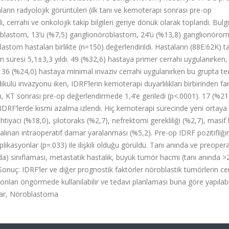
ların radyolojik görüntüleri (ilk tanı ve kemoterapi sonrası pre-op
, cerrahi ve onkolojik takip bilgileri geriye dönük olarak toplandı. Bulg
roblastom, 13’ü (%7,5) ganglionöroblastom, 24’ü (%13,8) ganglionörom 
stom hastaları birlikte (n=150) değerlendirildi. Hastaların (88E:62K) t
 süresi 5,1±3,3 yıldı. 49 (%32,6) hastaya primer cerrahi uygulanırken,
. 36 (%24,0) hastaya minimal invaziv cerrahi uygulanırken bu grupta te
lü invazyonu iken, IDRF’lerin kemoterapi duyarlılıkları birbirinden farkl
n, KT sonrası pre-op değerlendirmede 1,4’e geriledi (p<.0001). 17 (%21
IDRF’lerde kısmi azalma izlendi. Hiç kemoterapi sürecinde yeni ortaya
htiyacı (%18,0), şilotoraks (%2,7), nefrektomi gerekliliği (%2,7), masi
alınan intraoperatif damar yaralanması (%5,2). Pre-op IDRF pozitifliği
ikasyonlar (p=.033) ile ilişkili olduğu görüldü. Tanı anında ve preoper
da) sınıflaması, metastatik hastalık, büyük tümör hacmi (tanı anında
Sonuç: IDRF’ler ve diğer prognostik faktörler nöroblastik tümörlerin ce
ları öngörmede kullanılabilir ve tedavi planlaması buna göre yapılabil
nlar, Nöroblastoma