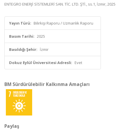
ENTEGRO ENERJİ SİSTEMLERİ SAN. TİC. LTD. ŞTİ., ss.1, İzmir, 2025
Yayın Türü:
Bilirkişi Raporu / Uzmanlık Raporu
Basım Tarihi:
2025
Basıldığı Şehir:
İzmir
Dokuz Eylül Üniversitesi Adresli:
Evet
BM Sürdürülebilir Kalkınma Amaçları
Paylaş