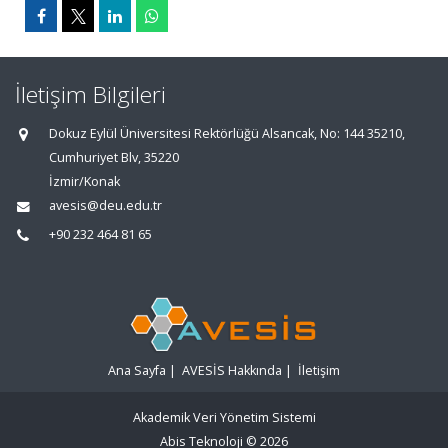
İletişim Bilgileri
Dokuz Eylül Üniversitesi Rektörlüğü Alsancak, No: 144 35210,
Cumhuriyet Blv, 35220
İzmir/Konak
avesis@deu.edu.tr
+90 232 464 81 65
Ana Sayfa
|
AVESİS Hakkında
|
İletişim
Akademik Veri Yönetim Sistemi
Abis Teknoloji
© 2026