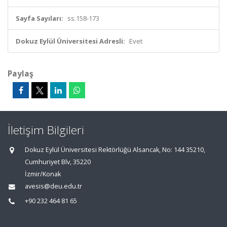
Sayfa Sayıları:
ss.158-173
Dokuz Eylül Üniversitesi Adresli:
Evet
Paylaş
İletişim Bilgileri
Dokuz Eylül Üniversitesi Rektörlüğü Alsancak, No: 144 35210,
Cumhuriyet Blv, 35220
İzmir/Konak
avesis@deu.edu.tr
+90 232 464 81 65