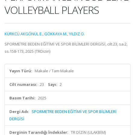
VOLLEYBALL PLAYERS
KÜRKCÜ AKGÖNÜL E.
,
GÖKKAYA M.
,
YILDIZ O.
SPORMETRE BEDEN EĞİTİMİ VE SPOR BİLİMLERİ DERGİSİ, cilt.23, sa.2,
ss.158-173, 2025 (TRDizin)
Yayın Türü:
Makale / Tam Makale
Cilt numarası:
23
Sayı:
2
Basım Tarihi:
2025
Dergi Adı:
SPORMETRE BEDEN EĞİTİMİ VE SPOR BİLİMLERİ
DERGİSİ
Derginin Tarandığı İndeksler:
TR DİZİN (ULAKBİM)