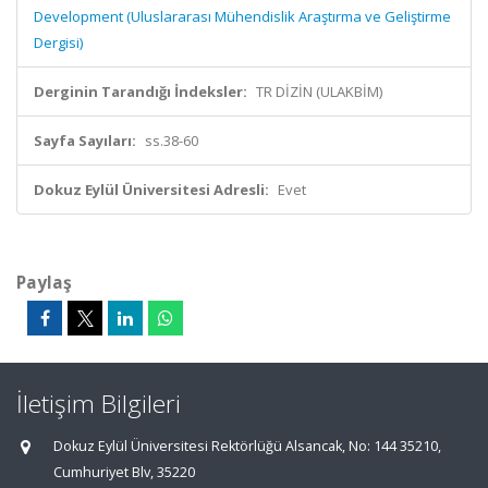
Development (Uluslararası Mühendislik Araştırma ve Geliştirme
Dergisi)
Derginin Tarandığı İndeksler:
TR DİZİN (ULAKBİM)
Sayfa Sayıları:
ss.38-60
Dokuz Eylül Üniversitesi Adresli:
Evet
Paylaş
İletişim Bilgileri
Dokuz Eylül Üniversitesi Rektörlüğü Alsancak, No: 144 35210,
Cumhuriyet Blv, 35220