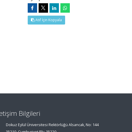
Atıf İçin Kopyala
letişim Bilgileri
Dokuz Eylül Üniversitesi Rektörlüğü Alsancak, No: 144
35210, Cumhuriyet Blv, 35220