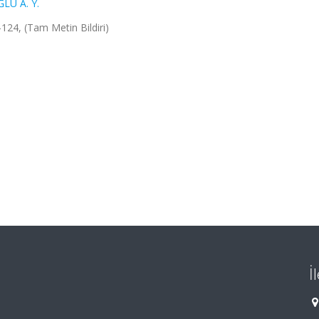
LU A. Y.
124, (Tam Metin Bildiri)
İ