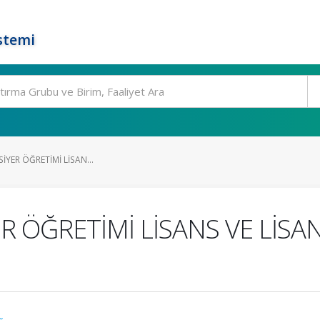
stemi
 SİYER ÖĞRETİMİ LİSAN...
İYER ÖĞRETİMİ LİSANS VE Lİ