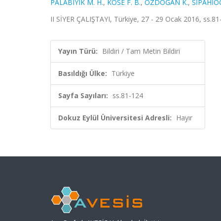
PALABIYIK M. H.
,
KÖSE F. B.
,
ÖZDOĞAN K.
,
SİPAHİOĞ
II SİYER ÇALIŞTAYI, Türkiye, 27 - 29 Ocak 2016, ss.81-
Yayın Türü:
Bildiri / Tam Metin Bildiri
Basıldığı Ülke:
Türkiye
Sayfa Sayıları:
ss.81-124
Dokuz Eylül Üniversitesi Adresli:
Hayır