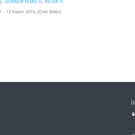
Ş.
,
GÜNGÖR SEMİZ G.
,
BİLGİR O.
13 Kasım 2016, (Özet Bildiri)
İ