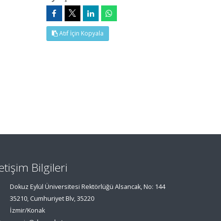
Atıf İçin Kopyala
letişim Bilgileri
Dokuz Eylül Üniversitesi Rektörlüğü Alsancak, No: 144
35210, Cumhuriyet Blv, 35220
İzmir/Konak