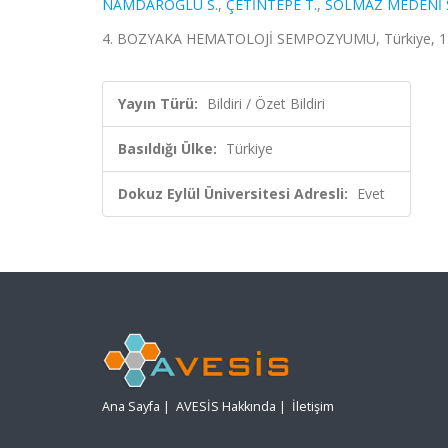
NAMDAROĞLU S.
,
ÇETİNTEPE T.
,
SOLMAZ MEDENİ 
4. BOZYAKA HEMATOLOJİ SEMPOZYUMU, Türkiye, 11 - 
Yayın Türü:
Bildiri / Özet Bildiri
Basıldığı Ülke:
Türkiye
Dokuz Eylül Üniversitesi Adresli:
Evet
Ana Sayfa
|
AVESİS Hakkında
|
İletişim