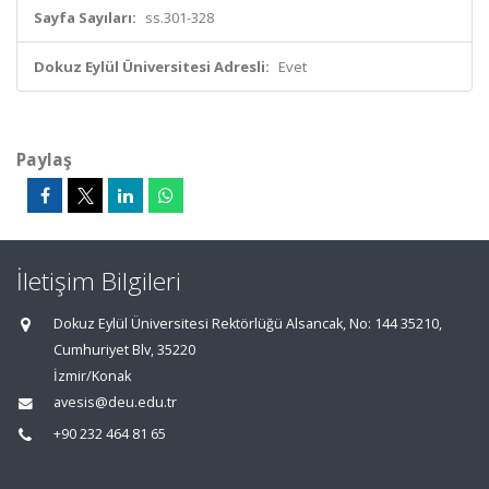
Sayfa Sayıları:
ss.301-328
Dokuz Eylül Üniversitesi Adresli:
Evet
Paylaş
İletişim Bilgileri
Dokuz Eylül Üniversitesi Rektörlüğü Alsancak, No: 144 35210,
Cumhuriyet Blv, 35220
İzmir/Konak
avesis@deu.edu.tr
+90 232 464 81 65