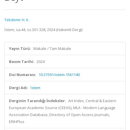
Tekdemir H. K.
İstem, sa.44, ss.301-328, 2024 (Hakemli Dergi)
Yayın Türü:
Makale / Tam Makale
Basım Tarihi:
2024
Doi Numarası:
10.31591/istem.1561140
Dergi Adı:
İstem
Derginin Tarandığı İndeksler:
Art Index, Central & Eastern
European Academic Source (CEEAS), MLA - Modern Language
Association Database, Directory of Open Access Journals,
ERIHPlus