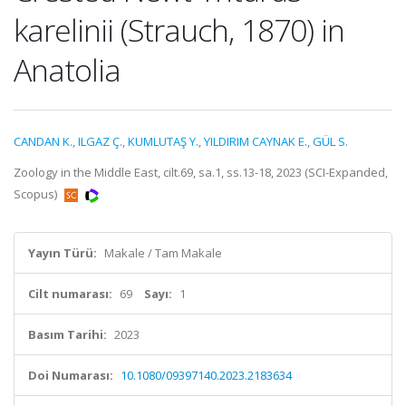
karelinii (Strauch, 1870) in
Anatolia
CANDAN K.
,
ILGAZ Ç.
,
KUMLUTAŞ Y.
,
YILDIRIM CAYNAK E.
,
GÜL S.
Zoology in the Middle East, cilt.69, sa.1, ss.13-18, 2023 (SCI-Expanded,
Scopus)
Yayın Türü:
Makale / Tam Makale
Cilt numarası:
69
Sayı:
1
Basım Tarihi:
2023
Doi Numarası:
10.1080/09397140.2023.2183634