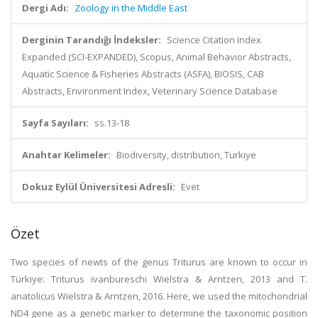
Dergi Adı:
Zoology in the Middle East
Derginin Tarandığı İndeksler:
Science Citation Index
Expanded (SCI-EXPANDED), Scopus, Animal Behavior Abstracts,
Aquatic Science & Fisheries Abstracts (ASFA), BIOSIS, CAB
Abstracts, Environment Index, Veterinary Science Database
Sayfa Sayıları:
ss.13-18
Anahtar Kelimeler:
Biodiversity, distribution, Turkiye
Dokuz Eylül Üniversitesi Adresli:
Evet
Özet
Two species of newts of the genus Triturus are known to occur in
Türkiye: Triturus ivanbureschi Wielstra & Arntzen, 2013 and T.
anatolicus Wielstra & Arntzen, 2016. Here, we used the mitochondrial
ND4 gene as a genetic marker to determine the taxonomic position