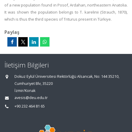
of a new population found in Posof, Ardahan, northeastern Anatolia.
It was shown the population belongs to T. karelinii (Strauch, 1870),
which is thus the third species of Triturus present in Türkiye.
Paylaş
İletişim Bilgileri
Dokuz Eylül Üniversitesi Rektörlüğü Alsancak, No: 144 35210,
Cumhuriyet Blv, 35220
İzmir/Konak
avesis@deu.edu.tr
+90 232 464 81 65